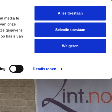
Alles toestaan
al media te
 BALLON DECORATIE
 van onze
Offerte
trending_flat
Selectie toestaan
deze gegevens
aanvragen
ONNEN BEDRUKKEN
 op basis van
Weigeren
ing
Details tonen