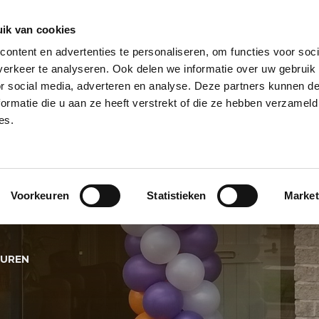
ik van cookies
ontent en advertenties te personaliseren, om functies voor soci
NPILAAR
HELIUM BALLONNEN
HELIUM BALLON TROSSEN
REUZE
erkeer te analyseren. Ook delen we informatie over uw gebruik
or social media, adverteren en analyse. Deze partners kunnen 
PECIALS
BALLONNEN BEZORGSERVICE
BALLON KLEUREN
BALL
ormatie die u aan ze heeft verstrekt of die ze hebben verzameld
es.
NENBOOG IN WK
Voorkeuren
Statistieken
Market
N
EUREN