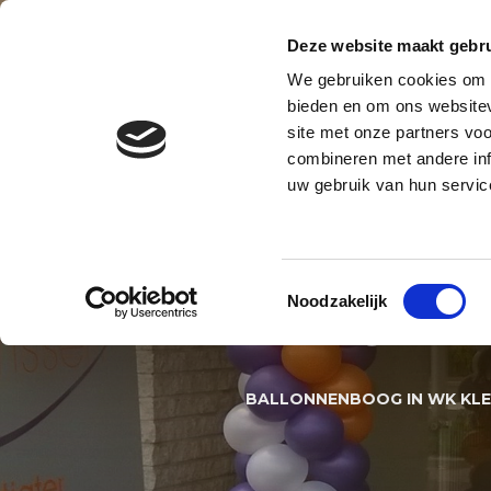
Contact
Blog
Over ons
Privacy en AVG
Deze website maakt gebru
We gebruiken cookies om c
BALLONNENBOOG
BALLONNE
bieden en om ons websitev
site met onze partners vo
BALLONNEN DECORATIES S
combineren met andere inf
uw gebruik van hun servic
BALLON
Toestemmingsselectie
Noodzakelijk
KLEURE
BALLONNENBOOG IN WK KL