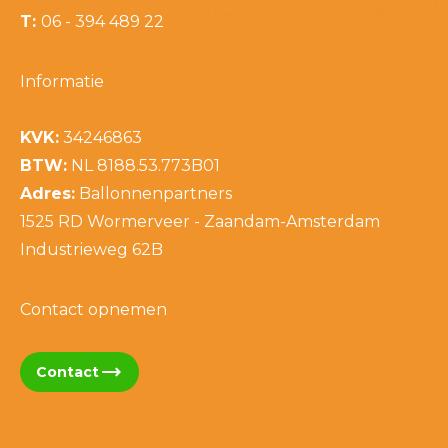
T:
06 - 394 489 22
Informatie
KVK:
34246863
BTW:
NL 8188.53.773B01
Adres:
Ballonnenpartners
1525 RD Wormerveer - Zaandam-Amsterdam
Industrieweg 62B
Contact opnemen
trending_flat
Contact