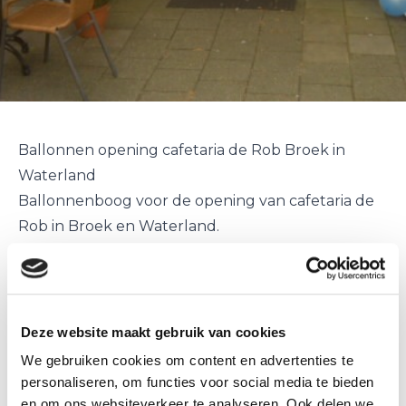
Ballonnen opening cafetaria de Rob Broek in
Waterland
Ballonnenboog voor de opening van cafetaria de
Rob in Broek en Waterland.
Als verrassing voor de eigenaar van de cafetaria
mocht Ballonnenpartners een feestelijke
ballonnenboog plaatsen bij de ingang.
Cafetaria de Rob is nu uitgegroeid tot een plek
Deze website maakt gebruik van cookies
voor de lekkerste snacks maar ook voor de
We gebruiken cookies om content en advertenties te
gezonde hapjes.
personaliseren, om functies voor social media te bieden
Naast dit geheel is er ook een catering met de
en om ons websiteverkeer te analyseren. Ook delen we