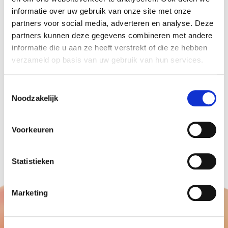
informatie over uw gebruik van onze site met onze
meest uiteenlopend gerechten.
partners voor social media, adverteren en analyse. Deze
Van overheerlijke salades, borrelhapjes, luxe vlees
partners kunnen deze gegevens combineren met andere
en wild gerechten.
informatie die u aan ze heeft verstrekt of die ze hebben
Dit verzorgen ze voor divers gelegenheden zoals
verzameld op basis van uw gebruik van hun services.
vergaderingen, huwelijksfeest, verjaardag.
Zeker de moeite waard voor een bezoekje en een
Toestemmingsselectie
Noodzakelijk
hapje.
en heliumballonnen voor Zuidschermer en ook
Voorkeuren
voor Amsterdam-buitenveldert.
Statistieken
Marketing