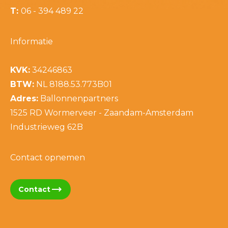
T:
06 - 394 489 22
Informatie
KVK:
34246863
BTW:
NL 8188.53.773B01
Adres:
Ballonnenpartners
1525 RD Wormerveer - Zaandam-Amsterdam
Industrieweg 62B
Contact opnemen
trending_flat
Contact