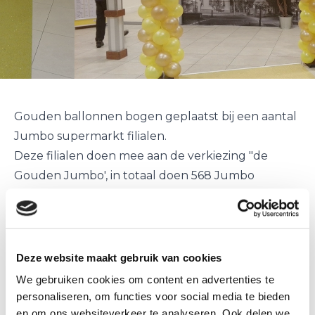
Gouden ballonnen bogen geplaatst bij een aantal
Jumbo supermarkt filialen.
Deze filialen doen mee aan de verkiezing "de
Gouden Jumbo', in totaal doen 568 Jumbo
supermarkten mee.
De ballonnenboog zijn bij de ingangen geplaatst,
om de klanten een warm welkom te heten.
Namens Ballonnenpartners wensen we jullie veel
Deze website maakt gebruik van cookies
succes.
We gebruiken cookies om content en advertenties te
Ballonnenpartners is er ook voor u!
personaliseren, om functies voor social media te bieden
We leveren kant en klare
ballonnen bogen
in elk
en om ons websiteverkeer te analyseren. Ook delen we