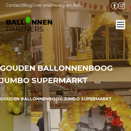
Contact
Blog
Over ons
Privacy en AVG
Ope
GOUDEN BALLONNENBOOG
JUMBO SUPERMARKT
GOUDEN BALLONNENBOOG JUMBO SUPERMARKT