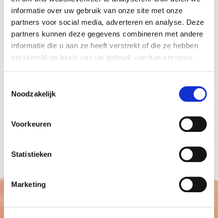
informatie over uw gebruik van onze site met onze
gewenste kleuren en maten.
partners voor social media, adverteren en analyse. Deze
Leverbaar vanaf € 72,50 inclusief btw.
partners kunnen deze gegevens combineren met andere
Heeft u meerdere ballonnen bogen nodig, mail
informatie die u aan ze heeft verstrekt of die ze hebben
ons voor een scherpe offerte.
verzameld op basis van uw gebruik van hun services.
We leveren deze door heel Nederland en Belgie
tegen zeer gunstige tarieven.
Toestemmingsselectie
Noodzakelijk
Ballonnenpartners levert ook aan
particulieren
.
Voor feesten, bruiloft en verjaardagen.
Voorkeuren
Statistieken
Marketing