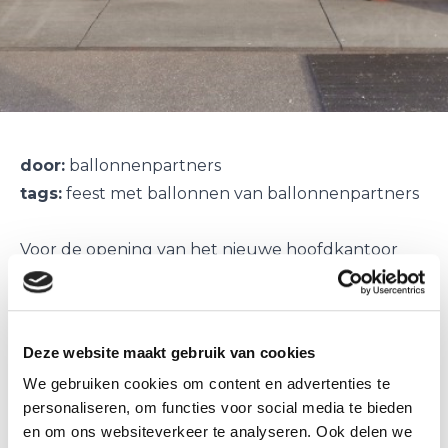
door:
ballonnenpartners
tags:
feest met ballonnen van ballonnenpartners
Voor de opening van het nieuwe hoofdkantoor
van de DEKRA te Arnhem een extra grote en
feestelijke ballonnenboog geleverd.
De ballonnenboog is goedgekeurd door het
Deze website maakt gebruik van cookies
personeel die op zoek waren naar hun nieuwe
We gebruiken cookies om content en advertenties te
werkplek.
personaliseren, om functies voor social media te bieden
In wormerveer heeft Eliza´s haar deuren
en om ons websiteverkeer te analyseren. Ook delen we
geopend, wilt u vriendelijk geknipt worden met