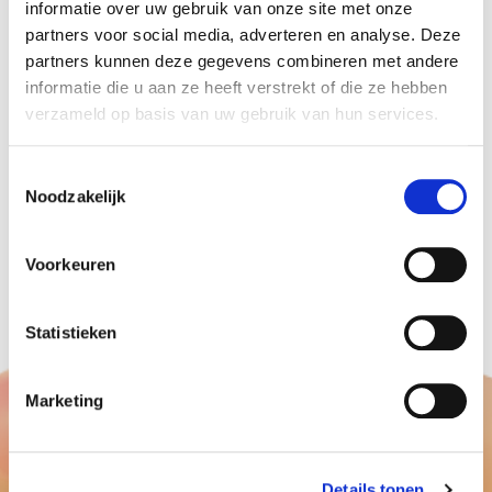
informatie over uw gebruik van onze site met onze
een lekker kopje koffie in een
partners voor social media, adverteren en analyse. Deze
sfeervolle omgeving, dan bent u van harte
partners kunnen deze gegevens combineren met andere
informatie die u aan ze heeft verstrekt of die ze hebben
welkom bij Eliza´s haarboetiek op de Zaanweg 29c
verzameld op basis van uw gebruik van hun services.
te Wormerveer.
Voor een Hindoestaans huwelijk 2 ballonnen
Toestemmingsselectie
bogen geleverd, het huwelijksfeest heeft 3 dagen
Noodzakelijk
geduurd, we wensen ze heel veel geluk.
Voor de canalparade van Gay Pride
Voorkeuren
ballonnenslingers geleverd, de foto´s volgen nog
Statistieken
Marketing
Details tonen