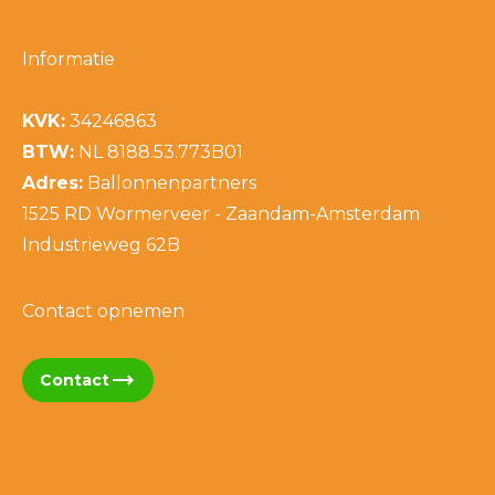
Informatie
KVK:
34246863
BTW:
NL 8188.53.773B01
Adres:
Ballonnenpartners
1525 RD Wormerveer - Zaandam-Amsterdam
Industrieweg 62B
Contact opnemen
trending_flat
Contact