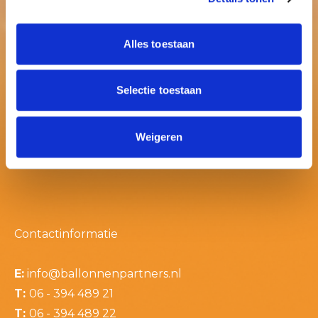
Alles toestaan
Selectie toestaan
Weigeren
Contactinformatie
E:
info@ballonnenpartners.nl
T:
06 - 394 489 21
T:
06 - 394 489 22