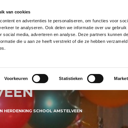
ik van cookies
ontent en advertenties te personaliseren, om functies voor soci
NPILAAR
HELIUM BALLONNEN
HELIUM BALLON TROSSEN
REUZE
erkeer te analyseren. Ook delen we informatie over uw gebruik
or social media, adverteren en analyse. Deze partners kunnen 
PECIALS
BALLONNEN BEZORGSERVICE
BALLON KLEUREN
BALL
ormatie die u aan ze heeft verstrekt of die ze hebben verzameld
es.
 BALLONNEN OPL
KING SCHOOL
Voorkeuren
Statistieken
Market
VEEN
N HERDENKING SCHOOL AMSTELVEEN