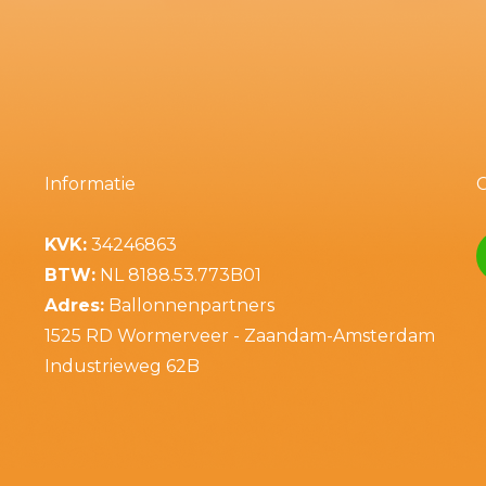
Informatie
KVK:
34246863
BTW:
NL 8188.53.773B01
Adres:
Ballonnenpartners
1525 RD Wormerveer - Zaandam-Amsterdam
Industrieweg 62B