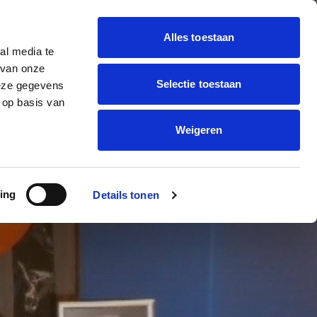
Alles toestaan
al media te
 BALLON DECORATIE
 van onze
Offerte
trending_flat
Selectie toestaan
deze gegevens
aanvragen
ONNEN BEDRUKKEN
 op basis van
Weigeren
ATEN
ing
Details tonen