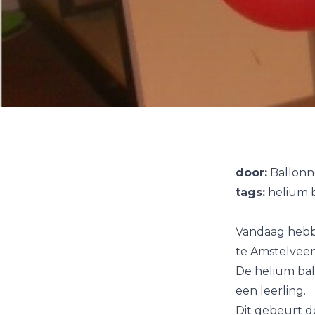
door:
Ballonn
tags:
helium b
Vandaag heb
te Amstelveen
De helium ba
een leerling.
Dit gebeurt d