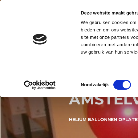
Contact
Blog
Over ons
Privacy en AVG
Deze website maakt gebru
We gebruiken cookies om c
BALLONNENBOOG
BALLONNE
bieden en om ons websitev
site met onze partners vo
BALLONNEN DECORATIES S
combineren met andere inf
uw gebruik van hun servic
HELIUM
HERDEN
Toestemmingsselectie
Noodzakelijk
AMSTEL
HELIUM BALLONNEN OPLATE