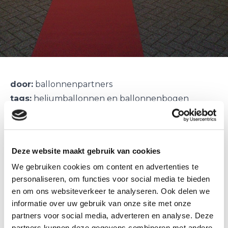
door:
ballonnenpartners
tags:
heliumballonnen en ballonnenbogen
Zijn de afgelopen week bij een paar scholen
geweest om ballonnenbogen en helium
Deze website maakt gebruik van cookies
ballonnen te leveren.
We gebruiken cookies om content en advertenties te
Dit als afsluiting van het schooljaar en voor de
personaliseren, om functies voor social media te bieden
diploma uitreikingen, wat een feest...
en om ons websiteverkeer te analyseren. Ook delen we
Voor een zorgwinkel keten, hebben we nog een
informatie over uw gebruik van onze site met onze
aantal rode met witte ballonnenbogen geleverd.
partners voor social media, adverteren en analyse. Deze
Voor een kick off voor de nieuwbouw school, een
partners kunnen deze gegevens combineren met andere