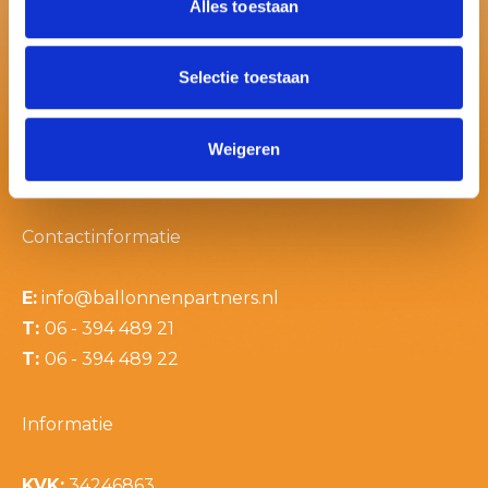
Alles toestaan
Selectie toestaan
Weigeren
Contactinformatie
E:
info@ballonnenpartners.nl
T:
06 - 394 489 21
T:
06 - 394 489 22
Informatie
KVK:
34246863