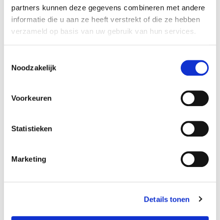
partners kunnen deze gegevens combineren met andere
informatie die u aan ze heeft verstrekt of die ze hebben
verzameld op basis van uw gebruik van hun services.
Toestemmingsselectie
Noodzakelijk
Voorkeuren
Statistieken
Ballonnenboog goud met wit metallic
, bij
entree
strandtent
voor
huwelijksfeest
.
Marketing
Voor binnen een aantal helium ballonnen ter
decoratie.
Dit is een greep van de ballonnen decoraties die
Details tonen
we mochten leveren, het is onmogelijk hier alles