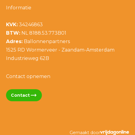
Informatie
KVK:
34246863
BTW:
NL 8188.53.773B01
Adres:
Ballonnenpartners
1525 RD Wormerveer - Zaandam-Amsterdam
Industrieweg 62B
Contact opnemen
trending_flat
Contact
Gemaakt door