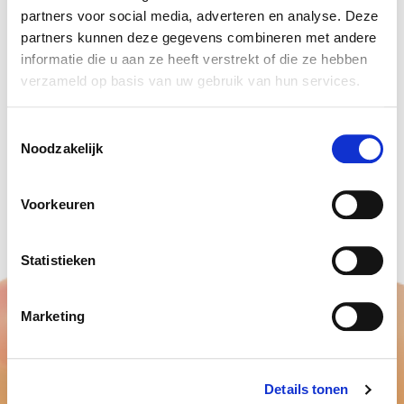
partners voor social media, adverteren en analyse. Deze
10 kg, dit is nooit genoeg om een gemiddeld mens
partners kunnen deze gegevens combineren met andere
van 80 kg te laten zweven. Hiervoor heeft u
informatie die u aan ze heeft verstrekt of die ze hebben
minimaal 8000 helium ballonnen nodig.
verzameld op basis van uw gebruik van hun services.
Uiteindelijk kan een mens wel vliegen, alleen heb
je er heel veel nodig.
Toestemmingsselectie
Noodzakelijk
De praktijktest is wel heel leuk om te bekijken met
De Adriaans.
Voorkeuren
Statistieken
Marketing
Details tonen