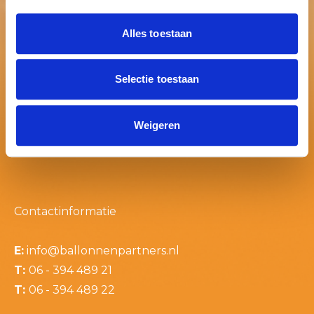
Alles toestaan
Selectie toestaan
Weigeren
Contactinformatie
E:
info@ballonnenpartners.nl
T:
06 - 394 489 21
T:
06 - 394 489 22