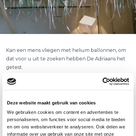
Kan een mens vliegen met helium ballonnen, om
dat voor u uit te zoeken hebben De Adriaans het
getest.
In het filmpje is te zien hoe ze ballonnen met
helium aan het blazen zijn, uiteraard was het een
hele klus en hiervoor mocht Ballonnenpartners
een handje helpen.
Deze website maakt gebruik van cookies
Voor de test zijn 1000
helium ballonnen
gebruikt.
We gebruiken cookies om content en advertenties te
De draagkracht van 1 ballon gevuld met helium is
personaliseren, om functies voor social media te bieden
ongeveer 10 gram.
en om ons websiteverkeer te analyseren. Ook delen we
informatie over uw gebruik van onze site met onze
Als we uitgaan van 1000 ballonnen is de uitkomst