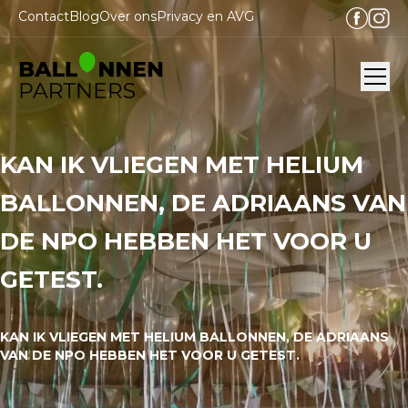
Contact
Blog
Over ons
Privacy en AVG
Ope
KAN IK VLIEGEN MET HELIUM
BALLONNEN, DE ADRIAANS VAN
DE NPO HEBBEN HET VOOR U
GETEST.
KAN IK VLIEGEN MET HELIUM BALLONNEN, DE ADRIAANS
VAN DE NPO HEBBEN HET VOOR U GETEST.