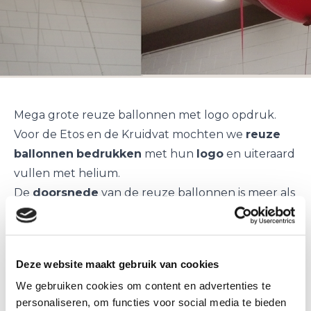
Mega grote reuze ballonnen met logo opdruk.
Voor de Etos en de Kruidvat mochten we
reuze
ballonnen
bedrukken
met hun
logo
en uiteraard
vullen met helium.
De
doorsnede
van de reuze ballonnen is meer als
één meter
!
Door de enorme grote van de ballonnen blijven
deze een aantal dagen zweven.
Deze website maakt gebruik van cookies
Zeer leuke eyecatcher voor bedrijven die willen
We gebruiken cookies om content en advertenties te
opvallen en voor evenementen.
personaliseren, om functies voor social media te bieden
eyecatcher voor beurs of evenement?