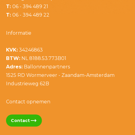
T:
06 - 394 489 21
T:
06 - 394 489 22
Informatie
KVK:
34246863
BTW:
NL 8188.53.773B01
Adres:
Ballonnenpartners
1525 RD Wormerveer - Zaandam-Amsterdam
Industrieweg 62B
Contact opnemen
trending_flat
Contact