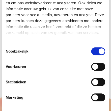
en om ons websiteverkeer te analyseren. Ook delen we
Dan mogen grote reuze ballonnen niet
informatie over uw gebruik van onze site met onze
ontbreken.
partners voor social media, adverteren en analyse. Deze
Ze zijn bedrukt en onbedrukt leverbaar (bedrukt
partners kunnen deze gegevens combineren met andere
informatie die u aan ze heeft verstrekt of die ze hebben
vanaf 10 stuks).
verzameld op basis van uw gebruik van hun services.
De maten zijn 115 cm en 150 cm in diameter.
Bij binnen gebruik zullen deze, gevuld met
Toestemmingsselectie
helium c.a 2 tot 3 dagen mee gaan.
Noodzakelijk
Door deze op hoogte te laten zweven heeft u
gegarandeerd een super eyecatcher.
Voorkeuren
Voor meer
info
en/of een vrijblijvende
offerte
.
Statistieken
Marketing