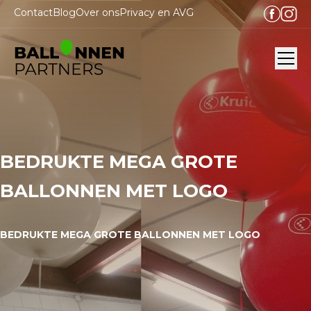
Contact
Blog
Over ons
Privacy en AVG
Ope
BEDRUKTE MEGA GROTE
BALLONNEN MET LOGO
BEDRUKTE MEGA GROTE BALLONNEN MET LOGO