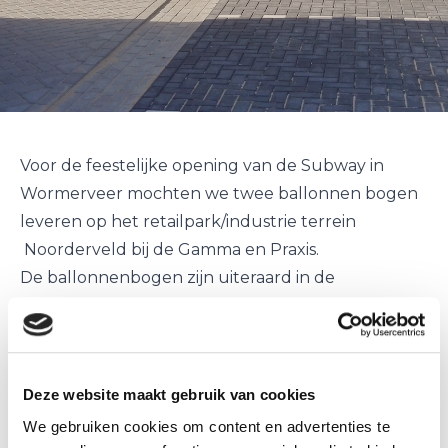
Voor de feestelijke opening van de Subway in
Wormerveer mochten we twee ballonnen bogen
leveren op het retailpark/industrie terrein
Noorderveld bij de Gamma en Praxis.
De ballonnenbogen zijn uiteraard in de
bedrijfskleuren uitgevoerd, groen met geel.
De Subway is tevens een drive-trough, eenvoudig
vanuit de auto een heerlijk vers belegd broodje
bestellen.
Deze website maakt gebruik van cookies
We gebruiken cookies om content en advertenties te