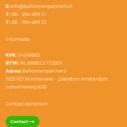
E:
info@ballonnenpartners.nl
T:
06 - 394 489 21
T:
06 - 394 489 22
Informatie
KVK:
34246863
BTW:
NL 8188.53.773B01
Adres:
Ballonnenpartners
1525 RD Wormerveer - Zaandam-Amsterdam
Industrieweg 62B
Contact opnemen
trending_flat
Contact