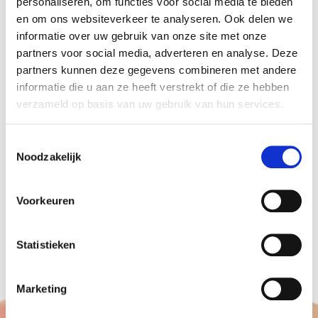
personaliseren, om functies voor social media te bieden
en om ons websiteverkeer te analyseren. Ook delen we
informatie over uw gebruik van onze site met onze
partners voor social media, adverteren en analyse. Deze
partners kunnen deze gegevens combineren met andere
informatie die u aan ze heeft verstrekt of die ze hebben
verzameld op basis van uw gebruik van hun services.
Toestemmingsselectie
Noodzakelijk
Ook een bedrijfsopening?
Voorkeuren
Neem vrijblijvend contact met ons op voor een
scherpe offerte
Statistieken
Marketing