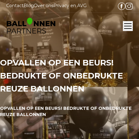
Contact
Blog
Over ons
Privacy en AVG
Ope
OPVALLEN OP EEN BEURS!
BEDRUKTE OF ONBEDRUKTE
REUZE BALLONNEN
OPVALLEN OP EEN BEURS! BEDRUKTE OF ONBEDRUKTE
REUZE BALLONNEN