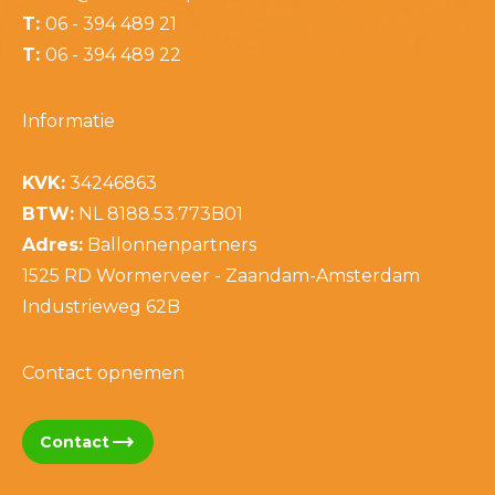
T:
06 - 394 489 21
T:
06 - 394 489 22
Informatie
KVK:
34246863
BTW:
NL 8188.53.773B01
Adres:
Ballonnenpartners
1525 RD Wormerveer - Zaandam-Amsterdam
Industrieweg 62B
Contact opnemen
trending_flat
Contact