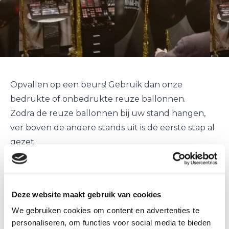
Opvallen op een beurs! Gebruik dan onze
bedrukte of onbedrukte reuze ballonnen.
Zodra de reuze ballonnen bij uw stand hangen,
ver boven de andere stands uit is de eerste stap al
gezet.
Bezoekers van de beurs zullen dan gegarandeerd
even bij uw stand langs komen.
Ballonnenpartners helpt u graag met de
Deze website maakt gebruik van cookies
uitvoering van de
bedrukte of onbedrukte reuze
We gebruiken cookies om content en advertenties te
ballonnen
.
personaliseren, om functies voor social media te bieden
Door onze ervaring met reuze ballonnen kunnen