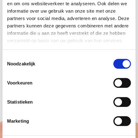
en om ons websiteverkeer te analyseren. Ook delen we
we u goed adviseren over het gebruik hiervan.
informatie over uw gebruik van onze site met onze
Het enige wat u hoeft te doen is een
vrijblijvende
partners voor social media, adverteren en analyse. Deze
offerte
aan te vragen en de rest doen we voor u.
partners kunnen deze gegevens combineren met andere
informatie die u aan ze heeft verstrekt of die ze hebben
Zelfs het bezorgen op de gewenste locatie, zoals
verzameld op basis van uw gebruik van hun services.
bijvoorbeeld de RAI in Amsterdam, Jaarbeurs
Utrecht of elders in Nederland.
Toestemmingsselectie
U krijgt na bestelling altijd eerst een digitaal
Noodzakelijk
proefdruk voordat de ballonnen daadwerkelijk
bedrukt worden.
Voorkeuren
Levertijd is minimaal één week.
Statistieken
Marketing