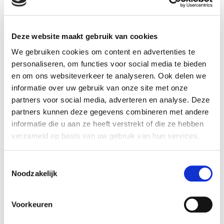
contact met ons op.
Minimale afname met eigen opdruk is 10 stuks.
Deze website maakt gebruik van cookies
We gebruiken cookies om content en advertenties te
prijzen reuze ballonnen cloudbusters
personaliseren, om functies voor social media te bieden
en om ons websiteverkeer te analyseren. Ook delen we
informatie over uw gebruik van onze site met onze
partners voor social media, adverteren en analyse. Deze
partners kunnen deze gegevens combineren met andere
informatie die u aan ze heeft verstrekt of die ze hebben
Ballonnenpartners levert reuze ballonnen
verzameld op basis van uw gebruik van hun services.
cloudbusters in:
Zaandam, Wormerveer, Wormer, Krommenie,
Toestemmingsselectie
Assendelft, Oostzaan, Landsmeer, Amsterdam,
Noodzakelijk
Alkmaar, Heemskerk, Limmen, Castricum,
Haarlem, Uitgeest, Purmerend, Hoorn,
Voorkeuren
Beverwijk, Velsen, Heemstede, Egmond,
Almere, Hoofddorp, Aalsmeer, Utrecht,