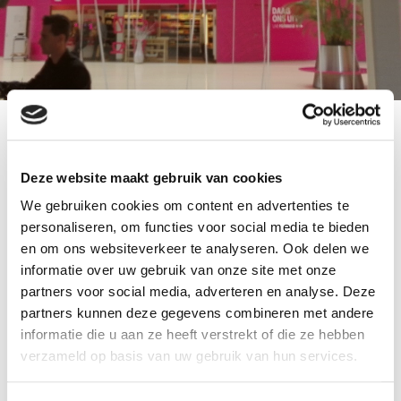
Voor de lancering van het vernieuwde
logo van T
Mobile
mochten we een aantal
reuze ballonnen
Deze website maakt gebruik van cookies
gevuld met
helium
leveren bij het hoofdkantoor
We gebruiken cookies om content en advertenties te
in
Den haag
.
personaliseren, om functies voor social media te bieden
De kleuren van de reuze ballonnen waren rood,
en om ons websiteverkeer te analyseren. Ook delen we
informatie over uw gebruik van onze site met onze
geel, blauw, groen en magenta.
partners voor social media, adverteren en analyse. Deze
De reuze ballonnen zijn c.a. 90 cm in doorsnede.
partners kunnen deze gegevens combineren met andere
informatie die u aan ze heeft verstrekt of die ze hebben
Ook
reuze ballonnen decoraties
nodig?
verzameld op basis van uw gebruik van hun services.