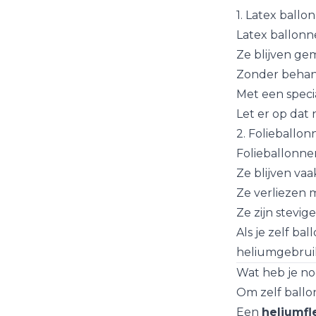
1. Latex ballo
Latex ballon
Ze blijven ge
Zonder behand
Met een speci
Let er op dat 
2. Folieballo
Folieballonnen
Ze blijven va
Ze verliezen 
Ze zijn stevig
Als je zelf ba
heliumgebrui
Wat heb je no
Om zelf ballo
Een
heliumfl