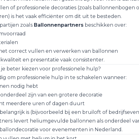
llen of professionele decoraties (zoals ballonnenbogen o
en) is het vaak efficiënter om dit uit te besteden.
partijen zoals
Ballonnenpartners
beschikken over:
umvoorraad
erialen
het correct vullen en verwerken van ballonnen
 kwaliteit en presentatie vaak consistenter.
e beter kiezen voor professionele hulp?
ndig om professionele hulp in te schakelen wanneer:
nnen nodig hebt
onderdeel zijn van een grotere decoratie
t meerdere uren of dagen duurt
 belangrijk is (bijvoorbeeld bij een bruiloft of bedrijfsev
ners levert heliumgevulde ballonnen als onderdeel va
 ballondecoratie voor evenementen in Nederland.
n vullen met helium in het kort