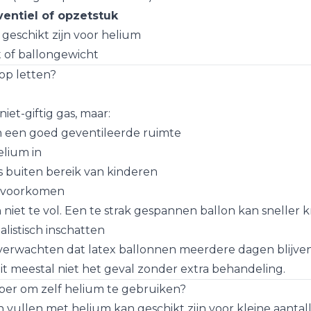
ventiel of opzetstuk
geschikt zijn voor helium
t of ballongewicht
op letten?
iet-giftig gas, maar:
n een goed geventileerde ruimte
lium in
s buiten bereik van kinderen
n voorkomen
 niet te vol. Een te strak gespannen ballon kan sneller 
alistisch inschatten
erwachten dat latex ballonnen meerdere dagen blijven
 dit meestal niet het geval zonder extra behandeling.
per om zelf helium te gebruiken?
 vullen met helium kan geschikt zijn voor kleine aantal