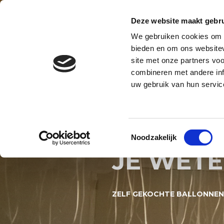
Contact
Blog
Over ons
Privacy en AVG
Deze website maakt gebru
We gebruiken cookies om c
BALLONNENBOOG
BALLONNE
bieden en om ons websitev
site met onze partners vo
BALLONNEN DECORATIES S
combineren met andere inf
uw gebruik van hun servic
ZELF G
VULLEN 
Toestemmingsselectie
Noodzakelijk
JE WET
ZELF GEKOCHTE BALLONNEN 