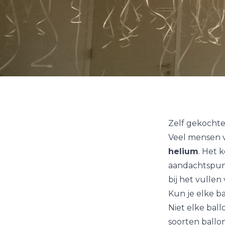
Zelf gekochte
Veel mensen vr
helium
. Het k
aandachtspunt
bij het vulle
Kun je elke b
Niet elke bal
soorten ballo