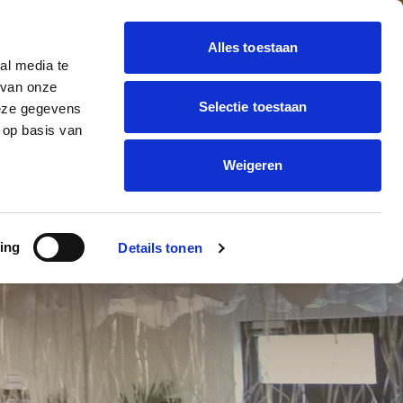
Alles toestaan
al media te
 BALLON DECORATIE
 van onze
Offerte
trending_flat
Selectie toestaan
deze gegevens
aanvragen
ONNEN BEDRUKKEN
 op basis van
Weigeren
NEN
AT MOET
ing
Details tonen