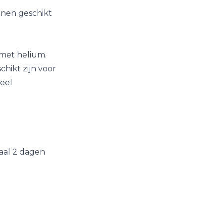
nnen geschikt
 met helium.
chikt zijn voor
veel
j
aal 2 dagen