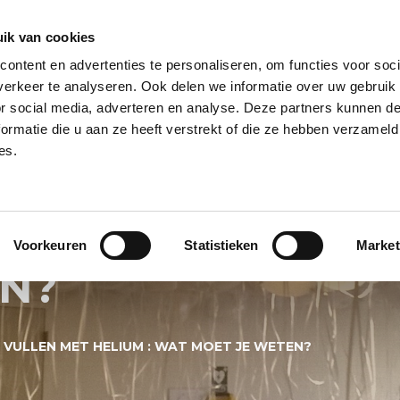
ik van cookies
ontent en advertenties te personaliseren, om functies voor soci
NPILAAR
HELIUM BALLONNEN
HELIUM BALLON TROSSEN
REUZE
erkeer te analyseren. Ook delen we informatie over uw gebruik
or social media, adverteren en analyse. Deze partners kunnen 
PECIALS
BALLONNEN BEZORGSERVICE
BALLON KLEUREN
BALL
ormatie die u aan ze heeft verstrekt of die ze hebben verzameld
es.
EKOCHTE BALLON
MET HELIUM : W
Voorkeuren
Statistieken
Market
EN?
VULLEN MET HELIUM : WAT MOET JE WETEN?