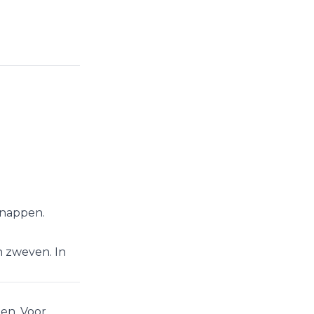
knappen.
 zweven. In
len. Voor