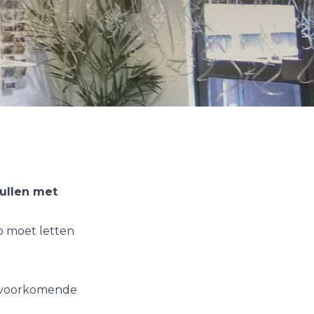
ullen met
p moet letten
eelvoorkomende