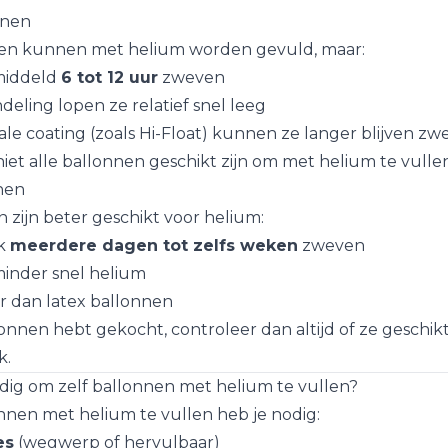
nnen
nen kunnen met helium worden gevuld, maar:
middeld
6 tot 12 uur
zweven
eling lopen ze relatief snel leeg
ale coating (zoals Hi-Float) kunnen ze langer blijven zw
niet alle ballonnen geschikt zijn om met helium te vulle
nnen
 zijn beter geschikt voor helium:
ak
meerdere dagen tot zelfs weken
zweven
minder snel helium
er dan latex ballonnen
llonnen hebt gekocht, controleer dan altijd of ze geschikt
k.
dig om zelf ballonnen met helium te vullen?
nnen met helium te vullen heb je nodig:
es
(wegwerp of hervulbaar)