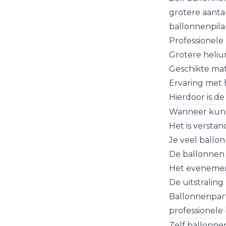
grotere aanta
ballonnenpilar
Professionele 
Grotere heli
Geschikte mat
Ervaring met 
Hierdoor is de
Wanneer kun j
Het is versta
Je veel ballo
De ballonnen 
Het evenemen
De uitstraling
Ballonnenpart
professionele
Zelf ballonne