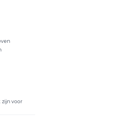
even
n
 zijn voor